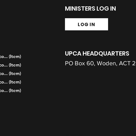
MINISTERS LOG IN
LOG IN
UPCA HEADQUARTERS
... (Item)
PO Box 60, Woden, ACT 
... (Item)
... (Item)
... (Item)
... (Item)
保持联系