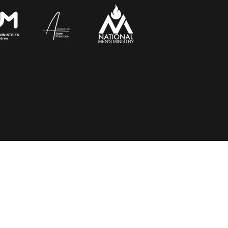
bout
CHURCH LOCATOR
Folder
More